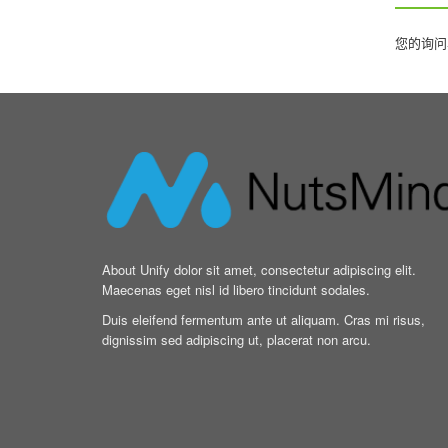
您的询问
About Unify dolor sit amet, consectetur adipiscing elit.
Maecenas eget nisl id libero tincidunt sodales.
Duis eleifend fermentum ante ut aliquam. Cras mi risus,
dignissim sed adipiscing ut, placerat non arcu.